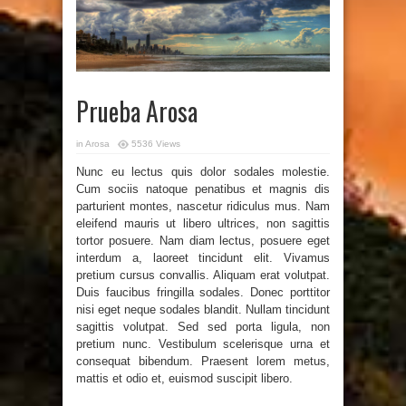
Prueba Arosa
in
Arosa
5536 Views
Nunc eu lectus quis dolor sodales molestie.
Cum sociis natoque penatibus et magnis dis
parturient montes, nascetur ridiculus mus. Nam
eleifend mauris ut libero ultrices, non sagittis
tortor posuere. Nam diam lectus, posuere eget
interdum a, laoreet tincidunt elit. Vivamus
pretium cursus convallis. Aliquam erat volutpat.
Duis faucibus fringilla sodales. Donec porttitor
nisi eget neque sodales blandit. Nullam tincidunt
sagittis volutpat. Sed sed porta ligula, non
pretium nunc. Vestibulum scelerisque urna et
consequat bibendum. Praesent lorem metus,
mattis et odio et, euismod suscipit libero.