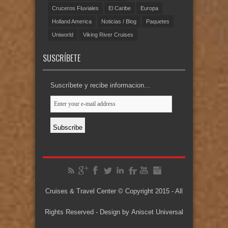
Cruceros Fluviales
El Caribe
Europa
Holland America
Noticias / Blog
Paquetes
Uniworld
Viking River Cruises
SUSCRÍBETE
Suscríbete y recibe informacion...
Cruises & Travel Center © Copyright 2015 - All
Rights Reserved - Design by
Aniscet Universal