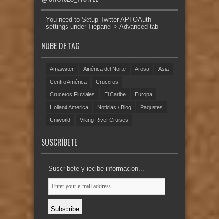
You need to Setup Twitter API OAuth
settings under Tiepanel > Advanced tab
NUBE DE TAG
Amawater
América del Norte
Arosa
Asia
Centro América
Cruceros
Cruceros Fluviales
El Caribe
Europa
Holland America
Noticias / Blog
Paquetes
Uniworld
Viking River Cruises
SUSCRÍBETE
Suscríbete y recibe informacion...