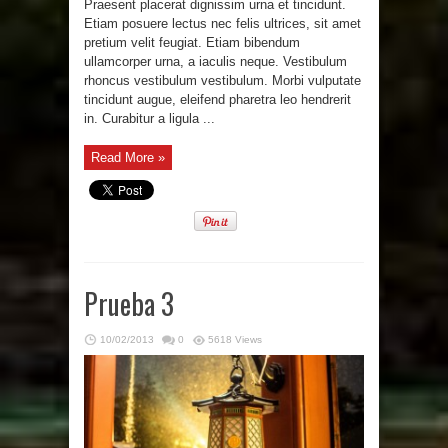
Praesent placerat dignissim urna et tincidunt.
Etiam posuere lectus nec felis ultrices, sit amet
pretium velit feugiat. Etiam bibendum
ullamcorper urna, a iaculis neque. Vestibulum
rhoncus vestibulum vestibulum. Morbi vulputate
tincidunt augue, eleifend pharetra leo hendrerit
in. Curabitur a ligula ...
Read More »
Prueba 3
10/02/2013
0
5618 Views