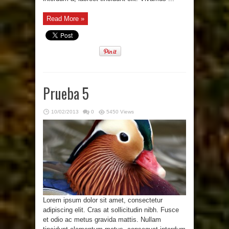
Read More »
Prueba 5
10/02/2013
0
5450 Views
Lorem ipsum dolor sit amet, consectetur
adipiscing elit. Cras at sollicitudin nibh. Fusce
et odio ac metus gravida mattis. Nullam