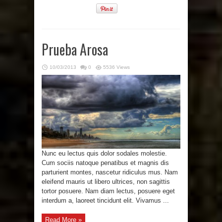
Prueba Arosa
10/03/2013
0
5536 Views
Nunc eu lectus quis dolor sodales molestie.
Cum sociis natoque penatibus et magnis dis
parturient montes, nascetur ridiculus mus. Nam
eleifend mauris ut libero ultrices, non sagittis
tortor posuere. Nam diam lectus, posuere eget
interdum a, laoreet tincidunt elit. Vivamus ...
Read More »