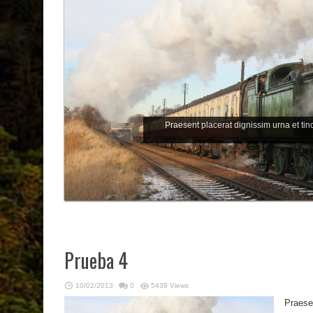
Praesent placerat dignissim urna et tin
Prueba 4
10/02/2013
0
5439 Views
Praesen