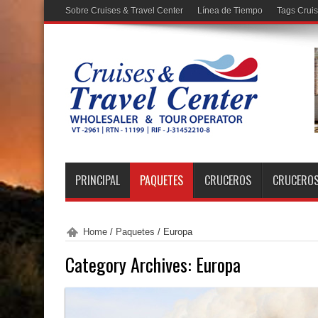
Sobre Cruises & Travel Center
Línea de Tiempo
Tags Crui
PRINCIPAL
PAQUETES
CRUCEROS
CRUCEROS
Home
/
Paquetes
/
Europa
Category Archives:
Europa