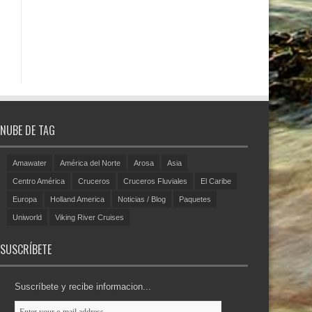
NUBE DE TAG
Amawater
América del Norte
Arosa
Asia
Centro América
Cruceros
Cruceros Fluviales
El Caribe
Europa
Holland America
Noticias / Blog
Paquetes
Uniworld
Viking River Cruises
SUSCRÍBETE
Suscríbete y recibe informacion...