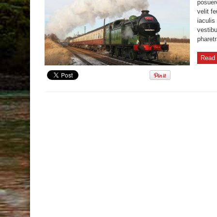
posuere
velit f
iaculi
vestibu
pharetr
Read 