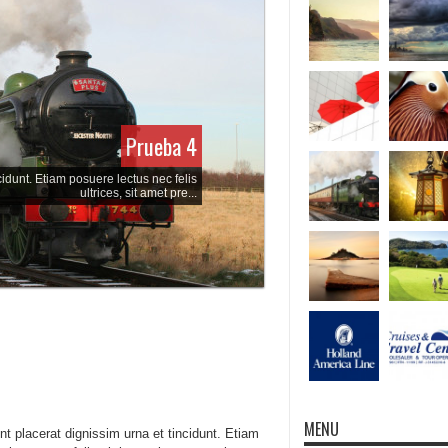
Prueba 4
cidunt. Etiam posuere lectus nec felis
ultrices, sit amet pre...
MENU
t placerat dignissim urna et tincidunt. Etiam