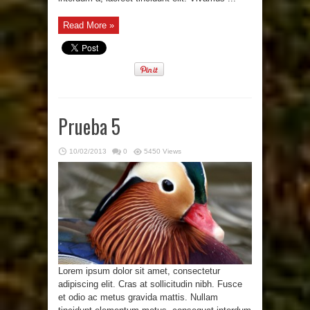
Read More »
Prueba 5
10/02/2013
0
5450 Views
Lorem ipsum dolor sit amet, consectetur
adipiscing elit. Cras at sollicitudin nibh. Fusce
et odio ac metus gravida mattis. Nullam