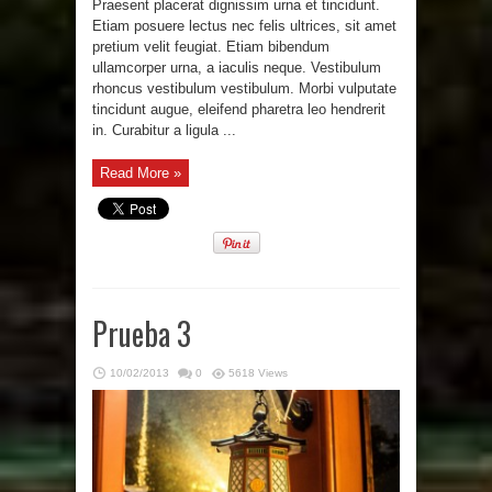
Praesent placerat dignissim urna et tincidunt.
Etiam posuere lectus nec felis ultrices, sit amet
pretium velit feugiat. Etiam bibendum
ullamcorper urna, a iaculis neque. Vestibulum
rhoncus vestibulum vestibulum. Morbi vulputate
tincidunt augue, eleifend pharetra leo hendrerit
in. Curabitur a ligula ...
Read More »
Prueba 3
10/02/2013
0
5618 Views