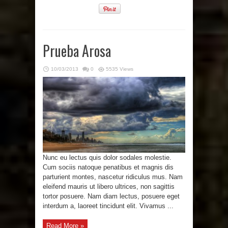
Prueba Arosa
10/03/2013
0
5535 Views
Nunc eu lectus quis dolor sodales molestie.
Cum sociis natoque penatibus et magnis dis
parturient montes, nascetur ridiculus mus. Nam
eleifend mauris ut libero ultrices, non sagittis
tortor posuere. Nam diam lectus, posuere eget
interdum a, laoreet tincidunt elit. Vivamus ...
Read More »