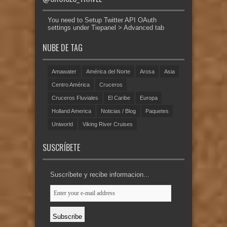
You need to Setup Twitter API OAuth
settings under Tiepanel > Advanced tab
NUBE DE TAG
Amawater
América del Norte
Arosa
Asia
Centro América
Cruceros
Cruceros Fluviales
El Caribe
Europa
Holland America
Noticias / Blog
Paquetes
Uniworld
Viking River Cruises
SUSCRÍBETE
Suscríbete y recibe informacion...