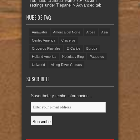
You need to Setup Twitter API OAuth
settings under Tiepanel > Advanced tab
NUBE DE TAG
Amawater
América del Norte
Arosa
Asia
Centro América
Cruceros
Cruceros Fluviales
El Caribe
Europa
Holland America
Noticias / Blog
Paquetes
Uniworld
Viking River Cruises
SUSCRÍBETE
Suscríbete y recibe informacion...