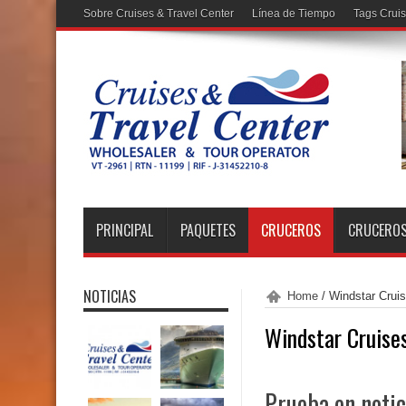
Sobre Cruises & Travel Center
Línea de Tiempo
Tags Crui
PRINCIPAL
PAQUETES
CRUCEROS
CRUCEROS
NOTICIAS
Home
/
Windstar Crui
Windstar Cruise
Prueba en notic