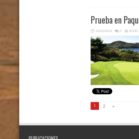
Prueba en Paqu
10/02/2013
0
91192
1
2
»
PUBLICACIONES