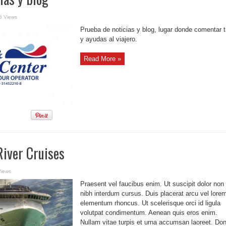
6 Views
Prueba de noticias y blog, lugar donde comentar t
y ayudas al viajero.
Read More »
River Cruises
Views
Praesent vel faucibus enim. Ut suscipit dolor non
nibh interdum cursus. Duis placerat arcu vel lore
elementum rhoncus. Ut scelerisque orci id ligula
volutpat condimentum. Aenean quis eros enim.
Nullam vitae turpis et urna accumsan laoreet. Do