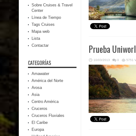
Sobre Cruises & Travel
Center
Línea de Tiempo
Tags Cruises
Mapa web
Lista
Prueba Uniwor
Contactar
10/03/2013
0
5751 
CATEGORÍAS
Amawater
América del Norte
Arosa
Asia
Centro América
Cruceros
Cruceros Fluviales
El Caribe
Europa