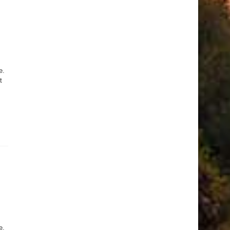
e.
t
e.