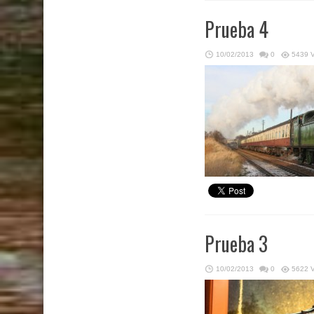
Prueba 4
10/02/2013
0
5439 
Prueba 3
10/02/2013
0
5622 