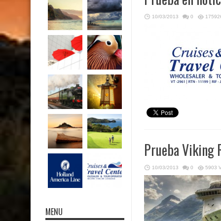
10/03/2013
0
17592
Prueba Viking 
10/03/2013
0
5903 
MENU