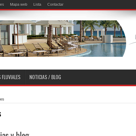
ses
Mapa web
Lista
Contactar
 FLUVIALES
NOTICIAS / BLOG
ses
s
ias y blog