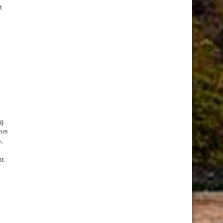
t
ng
tus
,
r.