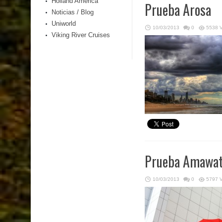
Holland America
Prueba Arosa
Noticias / Blog
Uniworld
10/03/2013
0
5538 
Viking River Cruises
Prueba Amawat
10/03/2013
0
5797 