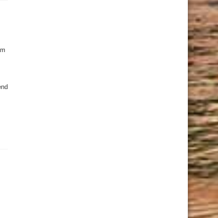
am
end