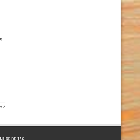
ng
of 2
NUBE DE TAG