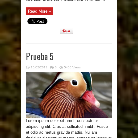
Read More »
Prueba 5
10/02/2013
0
5450 Views
Lorem ipsum dolor sit amet, consectetur
adipiscing elit. Cras at sollicitudin nibh. Fusce
et odio ac metus gravida mattis. Nullam