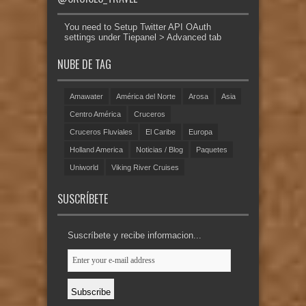
You need to Setup Twitter API OAuth
settings under Tiepanel > Advanced tab
NUBE DE TAG
Amawater
América del Norte
Arosa
Asia
Centro América
Cruceros
Cruceros Fluviales
El Caribe
Europa
Holland America
Noticias / Blog
Paquetes
Uniworld
Viking River Cruises
SUSCRÍBETE
Suscríbete y recibe informacion...