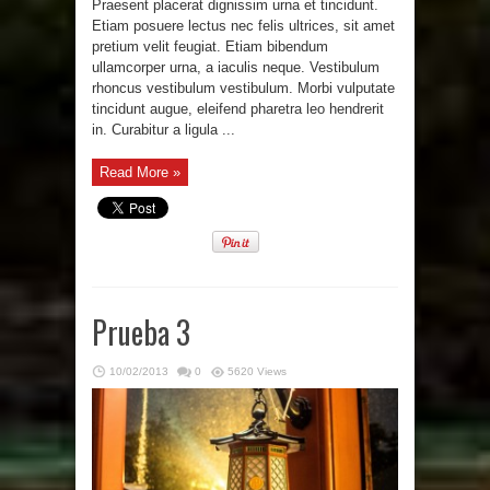
Praesent placerat dignissim urna et tincidunt.
Etiam posuere lectus nec felis ultrices, sit amet
pretium velit feugiat. Etiam bibendum
ullamcorper urna, a iaculis neque. Vestibulum
rhoncus vestibulum vestibulum. Morbi vulputate
tincidunt augue, eleifend pharetra leo hendrerit
in. Curabitur a ligula ...
Read More »
Prueba 3
10/02/2013
0
5620 Views