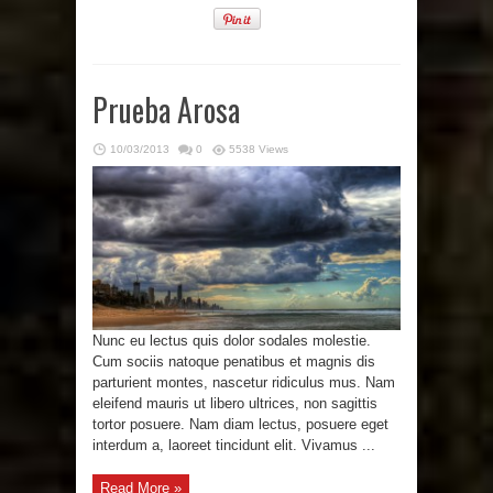
Prueba Arosa
10/03/2013
0
5538 Views
Nunc eu lectus quis dolor sodales molestie.
Cum sociis natoque penatibus et magnis dis
parturient montes, nascetur ridiculus mus. Nam
eleifend mauris ut libero ultrices, non sagittis
tortor posuere. Nam diam lectus, posuere eget
interdum a, laoreet tincidunt elit. Vivamus ...
Read More »