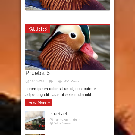
PAQUETES
Prueba 5
10/02/2013
0
5451 Views
Lorem ipsum dolor sit amet, consectetur
adipiscing elit. Cras at sollicitudin nibh. ...
Read More »
Prueba 4
10/02/2013
0
5439 Views