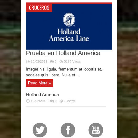
CRUCEROS
Prueba en Holland America
10/02/2013
0
5139 Views
Integer nisl ligula, fermentum at lobortis et,
sodales quis libero. Nulla et ...
Read More »
Holland America
10/02/2013
0
1 Views