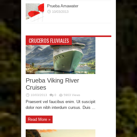
Prueba Amawater
10/03/2013
CRUCEROS FLUVIALES
Prueba Viking River
Cruises
10/03/2013
0
5903 Views
Praesent vel faucibus enim. Ut suscipit
dolor non nibh interdum cursus. Duis ...
Read More »