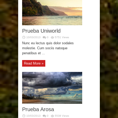
Prueba Uniworld
10/03/2013
0
5751 Views
Nunc eu lectus quis dolor sodales
molestie. Cum sociis natoque
penatibus et ...
Read More »
Prueba Arosa
10/03/2013
0
5538 Views