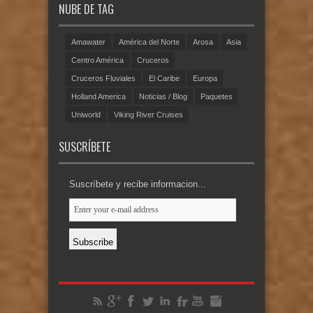
NUBE DE TAG
Amawater
América del Norte
Arosa
Asia
Centro América
Cruceros
Cruceros Fluviales
El Caribe
Europa
Holland America
Noticias / Blog
Paquetes
Uniworld
Viking River Cruises
SUSCRÍBETE
Suscríbete y recibe informacion...