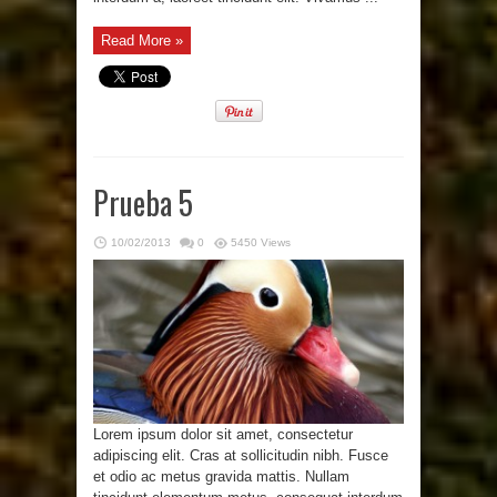
Read More »
Prueba 5
10/02/2013
0
5450 Views
Lorem ipsum dolor sit amet, consectetur
adipiscing elit. Cras at sollicitudin nibh. Fusce
et odio ac metus gravida mattis. Nullam