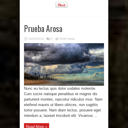
Prueba Arosa
10/03/2013
0
5538 Views
Nunc eu lectus quis dolor sodales molestie.
Cum sociis natoque penatibus et magnis dis
parturient montes, nascetur ridiculus mus. Nam
eleifend mauris ut libero ultrices, non sagittis
tortor posuere. Nam diam lectus, posuere eget
interdum a, laoreet tincidunt elit. Vivamus ...
Read More »