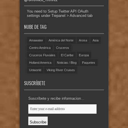
You need to Setup Twitter API OAuth
settings under Tiepanel > Advanced tab
NUBE DE TAG
Amawater
América del Norte
Arosa
Asia
Centro América
Cruceros
Cruceros Fluviales
El Caribe
Europa
Holland America
Noticias / Blog
Paquetes
Uniworld
Viking River Cruises
SUSCRÍBETE
Suscríbete y recibe informacion...