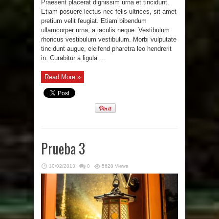
Praesent placerat dignissim urna et tincidunt.
Etiam posuere lectus nec felis ultrices, sit amet
pretium velit feugiat. Etiam bibendum
ullamcorper urna, a iaculis neque. Vestibulum
rhoncus vestibulum vestibulum. Morbi vulputate
tincidunt augue, eleifend pharetra leo hendrerit
in. Curabitur a ligula ...
Read More »
Prueba 3
10/02/2013
0
5620 Views