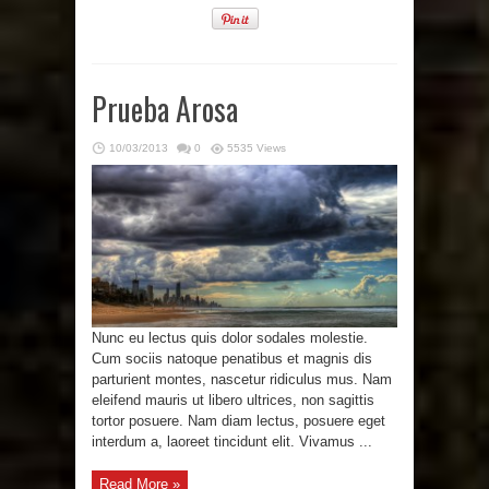
Prueba Arosa
10/03/2013
0
5535 Views
Nunc eu lectus quis dolor sodales molestie.
Cum sociis natoque penatibus et magnis dis
parturient montes, nascetur ridiculus mus. Nam
eleifend mauris ut libero ultrices, non sagittis
tortor posuere. Nam diam lectus, posuere eget
interdum a, laoreet tincidunt elit. Vivamus ...
Read More »