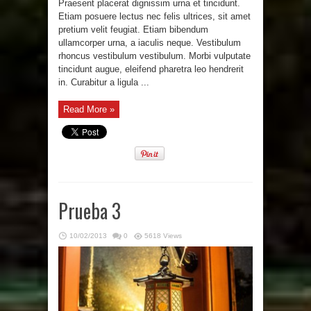
Praesent placerat dignissim urna et tincidunt.
Etiam posuere lectus nec felis ultrices, sit amet
pretium velit feugiat. Etiam bibendum
ullamcorper urna, a iaculis neque. Vestibulum
rhoncus vestibulum vestibulum. Morbi vulputate
tincidunt augue, eleifend pharetra leo hendrerit
in. Curabitur a ligula ...
Read More »
Prueba 3
10/02/2013
0
5618 Views