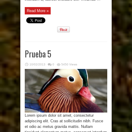
Read More »
Prueba 5
10/02/2013
0
5450 Views
Lorem ipsum dolor sit amet, consectetur
adipiscing elit. Cras at sollicitudin nibh. Fusce
et odio ac metus gravida mattis. Nullam