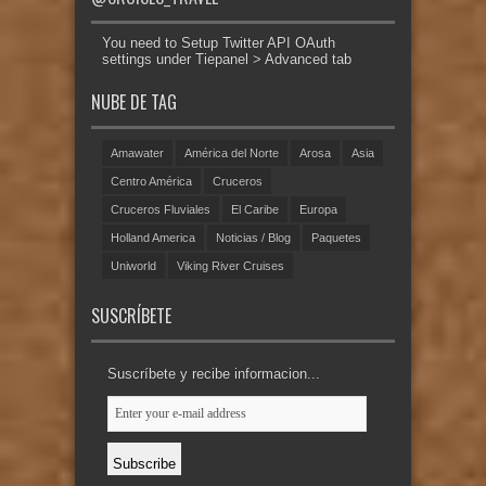
You need to Setup Twitter API OAuth
settings under Tiepanel > Advanced tab
NUBE DE TAG
Amawater
América del Norte
Arosa
Asia
Centro América
Cruceros
Cruceros Fluviales
El Caribe
Europa
Holland America
Noticias / Blog
Paquetes
Uniworld
Viking River Cruises
SUSCRÍBETE
Suscríbete y recibe informacion...