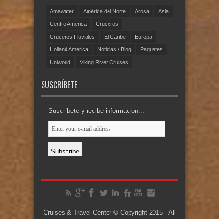
Amawater
América del Norte
Arosa
Asia
Centro América
Cruceros
Cruceros Fluviales
El Caribe
Europa
Holland America
Noticias / Blog
Paquetes
Uniworld
Viking River Cruises
SUSCRÍBETE
Suscríbete y recibe informacion...
Cruises & Travel Center © Copyright 2015 - All