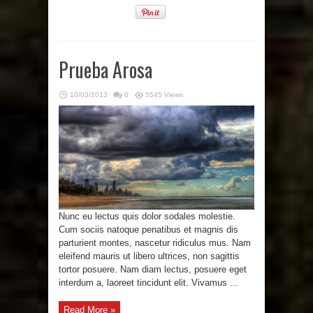
Prueba Arosa
10/03/2013
0
5545 Views
Nunc eu lectus quis dolor sodales molestie.
Cum sociis natoque penatibus et magnis dis
parturient montes, nascetur ridiculus mus. Nam
eleifend mauris ut libero ultrices, non sagittis
tortor posuere. Nam diam lectus, posuere eget
interdum a, laoreet tincidunt elit. Vivamus ...
Read More »