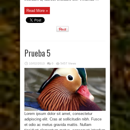
Read More »
Prueba 5
10/02/2013
0
5457 Views
Lorem ipsum dolor sit amet, consectetur
adipiscing elit. Cras at sollicitudin nibh. Fusce
et odio ac metus gravida mattis. Nullam