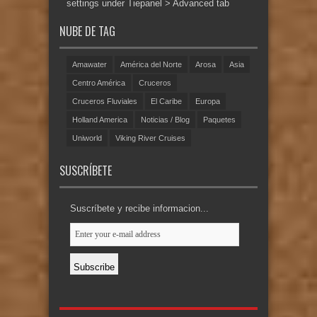
settings under Tiepanel > Advanced tab
NUBE DE TAG
Amawater
América del Norte
Arosa
Asia
Centro América
Cruceros
Cruceros Fluviales
El Caribe
Europa
Holland America
Noticias / Blog
Paquetes
Uniworld
Viking River Cruises
SUSCRÍBETE
Suscríbete y recibe informacion...