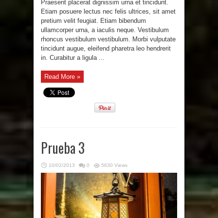
Praesent placerat dignissim urna et tincidunt.
Etiam posuere lectus nec felis ultrices, sit amet
pretium velit feugiat. Etiam bibendum
ullamcorper urna, a iaculis neque. Vestibulum
rhoncus vestibulum vestibulum. Morbi vulputate
tincidunt augue, eleifend pharetra leo hendrerit
in. Curabitur a ligula ...
Read More »
Prueba 3
10/02/2013
0
5630 Views